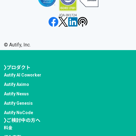
©︎ Autify, Inc.
プロダクト
Autify AI Coworker
Autify Aximo
Autify Nexus
Autify Genesis
Autify NoCode
ご検討中の方へ
料金