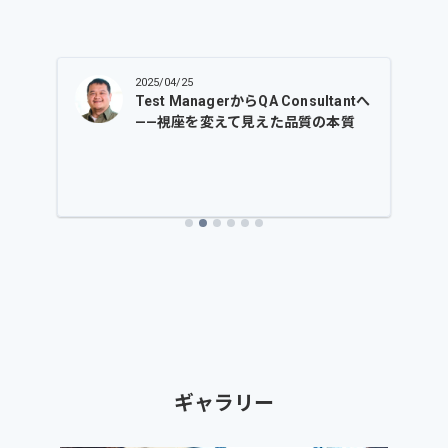
2025/05/27
antへ
見えない課題を、見える形に──お
質
客様とともに創る品質
Slide 3 of 6.
ギャラリー