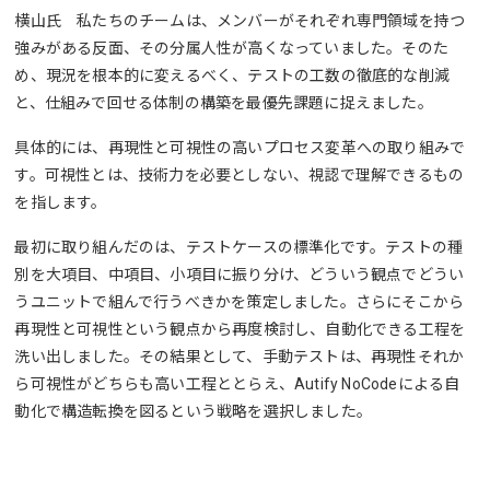
横山氏 私たちのチームは、メンバーがそれぞれ専門領域を持つ
強みがある反面、その分属人性が高くなっていました。そのた
め、現況を根本的に変えるべく、テストの工数の徹底的な削減
と、仕組みで回せる体制の構築を最優先課題に捉えました。
具体的には、再現性と可視性の高いプロセス変革への取り組みで
す。可視性とは、技術力を必要としない、視認で理解できるもの
を指します。
最初に取り組んだのは、テストケースの標準化です。テストの種
別を大項目、中項目、小項目に振り分け、どういう観点でどうい
うユニットで組んで行うべきかを策定しました。さらにそこから
再現性と可視性という観点から再度検討し、自動化できる工程を
洗い出しました。その結果として、手動テストは、再現性それか
ら可視性がどちらも高い工程ととらえ、Autify NoCodeによる自
動化で構造転換を図るという戦略を選択しました。