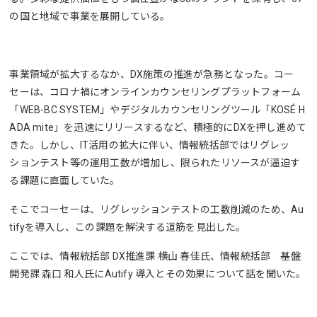
の国と地域で事業を展開している。
事業領域が拡大するなか、DX施策の推進が急務となった。コー
セーは、コロナ禍にオンラインカウンセリングプラットフォーム
「WEB-BC SYSTEM」やデジタルカウンセリングツール「KOSÉ H
ADA mite」を迅速にリリースするなど、積極的にDXを押し進めて
きた。しかし、IT活用の拡大に伴い、情報統括部ではリグレッ
ションテスト等の運用工数が増加し、限られたリソースが逼迫す
る課題に直面していた。
そこでコーセーは、リグレッションテストの工数削減のため、Au
tifyを導入し、この課題を解決する道筋を見出した。
ここでは、情報統括部 DX推進課 横山 春佳氏、情報統括部 基盤
開発課 森口 和人氏にAutify 導入とその効果について話を聞いた。