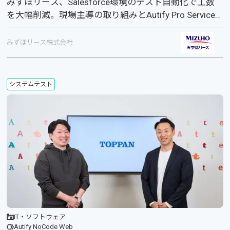
みずほリース、Salesforce環境のテスト自動化で工数
を大幅削減。現場主導の取り組みとAutify Pro Service
の併用でテストケースの6割以上を自動化し、開発ス
ピードを向上。
みずほリース株式会社
システムテスト
IT・ソフトウェア
Autify NoCode Web