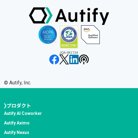
©︎ Autify, Inc.
プロダクト
Autify AI Coworker
Autify Aximo
Autify Nexus