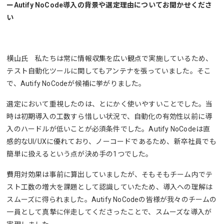
ーAutify NoCode導入の背景や選定理由についてお聞かせくださ
い
横山氏 私たちは常に情報収集を広い観点で実施しているため、
テスト自動化ツールに関してもアンテナを張っていました。そこ
で、Autify NoCodeが候補に挙がりました。
選定において重視したのは、とにかく使いやすいことでした。当
時は初期導入の工数すら惜しい状況で、自動化の有効性以前に導
入のハードルが低いことが必須条件でした。Autify NoCodeは直
感的なUI/UXに優れており、ノーコードであるため、新卒社員でも
簡単に扱えるという点が決め手の1つでした。
費用対効果は事前に算出していましたが、そもそもチーム内でテ
スト工数の増大を課題として認識していたため、導入への理解は
スムーズに得られました。Autify NoCodeの皆様が我々のチームの
一員として真摯に伴走してくださったことで、スムーズな導入が