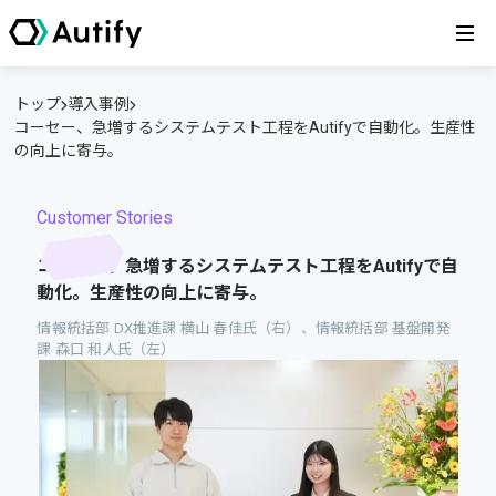
トップ
導入事例
コーセー、急増するシステムテスト工程をAutifyで自動化。生産性
の向上に寄与。
Customer Stories
コーセー、急増するシステムテスト工程をAutifyで自
動化。生産性の向上に寄与。
情報統括部 DX推進課 横山 春佳氏（右）、情報統括部 基盤開発
課 森口 和人氏（左）