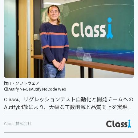
IT・ソフトウェア
Autify Nexus
Autify NoCode Web
Classi、リグレッションテスト自動化と開発チームへの
Autify開放により、大幅な工数削減と品質向上を実現。
個人の経験やスキルに依存せず、誰でも円滑にテスト
を自動化できる仕組みを構築
Classi株式会社