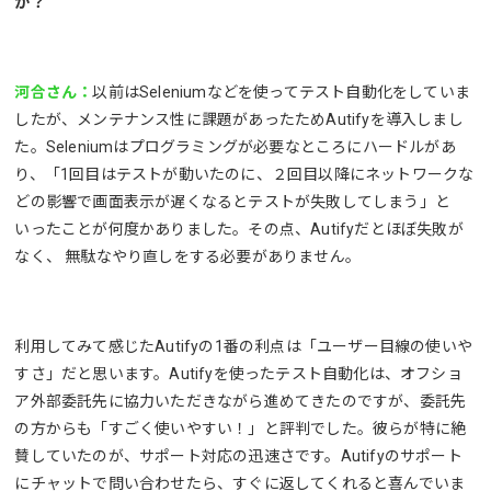
か？
河合さん：
以前はSeleniumなどを使ってテスト自動化をしていま
したが、メンテナンス性に課題があったためAutifyを導入しまし
た。Seleniumはプログラミングが必要なところにハードルがあ
り、「1回目はテストが動いたのに、２回目以降にネットワークな
どの影響で画面表示が遅くなるとテストが失敗してしまう」と
いったことが何度かありました。その点、Autifyだとほぼ失敗が
なく、 無駄なやり直しをする必要がありません。
利用してみて感じたAutifyの1番の利点は「ユーザー目線の使いや
すさ」だと思います。Autifyを使ったテスト自動化は、オフショ
ア外部委託先に協力いただきながら進めてきたのですが、委託先
の方からも「すごく使いやすい！」と評判でした。彼らが特に絶
賛していたのが、サポート対応の迅速さです。Autifyのサポート
にチャットで問い合わせたら、すぐに返してくれると喜んでいま