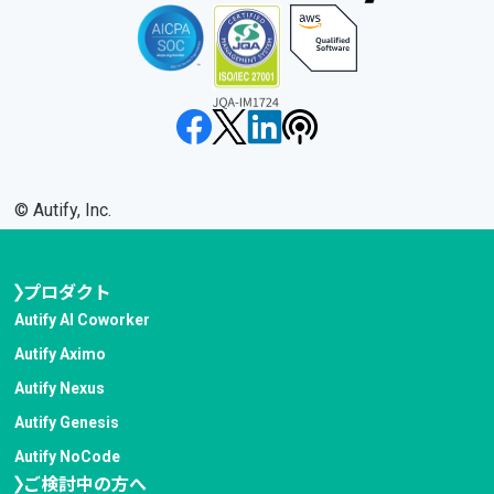
©︎ Autify, Inc.
プロダクト
Autify AI Coworker
Autify Aximo
Autify Nexus
Autify Genesis
Autify NoCode
ご検討中の方へ