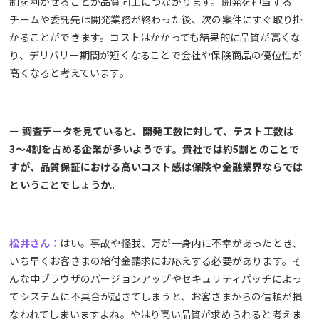
制を利かせることが品質向上につながります。開発を担当する
チームや委託先は開発業務が終わった後、次の案件にすぐ取り掛
かることができます。コストはかかっても結果的に品質が高くな
り、デリバリー期間が短くなることで会社や保険商品の優位性が
高くなると考えています。
ー 調査データを見ていると、開発工数に対して、テスト工数は
3〜4割を占める企業が多いようです。貴社では約5割とのことで
すが、品質保証における高いコスト感は保険や金融業界ならでは
ということでしょうか。
松井さん：
はい。事故や怪我、万が一身内に不幸があったとき、
いち早くお客さまの給付金請求にお応えする必要があります。そ
んな中ブラウザのバージョンアップやセキュリティパッチによっ
てシステムに不具合が起きてしまうと、お客さまからの信頼が損
なわれてしまいますよね。やはり高い品質が求められると考えま