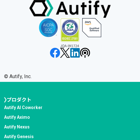
©︎ Autify, Inc.
プロダクト
Autify AI Coworker
Autify Aximo
Autify Nexus
Autify Genesis