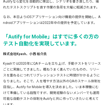
Autifyなら変化を自動的に検出し、シナリオを書き直したり、壊
れたテストスクリプトを直す作業の負荷を大幅に軽減されます。
なお、本日よりiOSアプリケーション向け機能の提供を開始し、A
ndroidアプリケーションは2022年中の提供を予定しています。
「Autify for Mobile」はすでに多くの方の
テスト自動化を実現しています。
株式会社Kyash、小西 裕介氏
Kyashでは2020年にQAチームを立ち上げ、手動テストをリリース
ごとに実施してきました。概ねうまく進んでいたものの、リリー
スを重ねるにつれてリグレッションテストに時間がかかるように
なりました。そこで、人を増やす方法以外のQAのスケール体制を
目指し、Autify for Mobileを導入を決めました。いま本稼働にむ
けて準備している段階ですが、開発経験のないメンバーでも運用
可能な自動テストの体制をAutifyと共に作っていきたいと考えて
います。