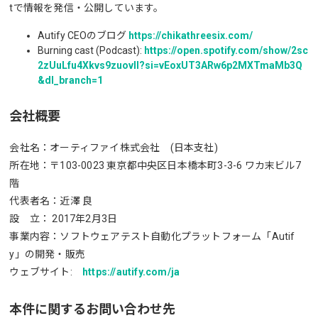
tで情報を発信・公開しています。
Autify CEOのブログ
https://chikathreesix.com/
Burning cast (Podcast):
https://open.spotify.com/show/2sc
2zUuLfu4Xkvs9zuovII?si=vEoxUT3ARw6p2MXTmaMb3Q
&dl_branch=1
会社概要
会社名：オーティファイ株式会社 (日本支社)
所在地：〒103-0023 東京都中央区日本橋本町3-3-6 ワカ末ビル7
階
代表者名：近澤 良
設 立： 2017年2月3日
事業内容：ソフトウェアテスト自動化プラットフォーム「Autif
y」の開発・販売
ウェブサイト:
https://autify.com/ja
本件に関するお問い合わせ先