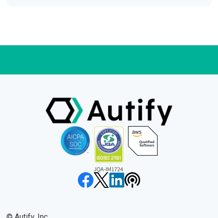
©︎ Autify, Inc.