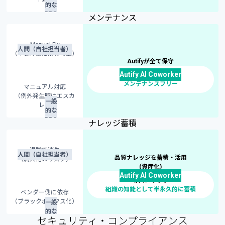
的な
BPO
メンテナンス
Manual Fix
人間（自社担当者）
（手動作業による修正）
Autifyが全て保守
Autify AI Coworker
導入メリット
メンテナンスフリー
マニュアル対応
（例外発生時はエスカ
一般
レ）
的な
BPO
ナレッジ蓄積
退職で消失
人間（自社担当者）
品質ナレッジを蓄積・活用
（属人化のリスク）
(資産化)
Autify AI Coworker
導入メリット
組織の知能として半永久的に蓄積
ベンダー側に依存
（ブラックボックス化）
一般
的な
セキュリティ・コンプライアンス
BPO