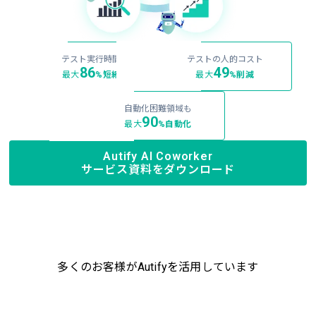
テスト実行時間
テストの人的コスト
86
49
最大
%
短縮
最大
%
削減
自動化困難領域も
90
最大
%
自動化
Autify AI Coworker
サービス資料をダウンロード
多くのお客様がAutifyを活用しています