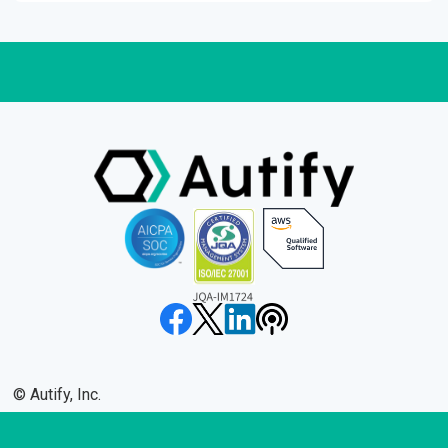
©︎ Autify, Inc.