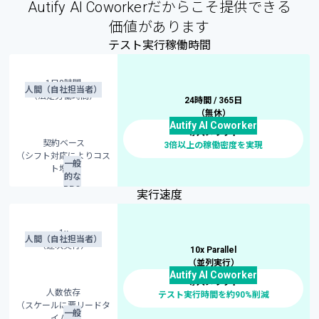
Autify AI Coworkerだからこそ
提供できる
価値があります
テスト実行
稼働時間
1日8時間
人間（自社担当者）
（法定労働時間）
24時間 / 365日
（無休）
Autify AI Coworker
導入メリット
契約ベース
3倍以上の稼働密度を実現
（シフト対応によりコス
一般
ト増）
的な
BPO
実行速度
1x
人間（自社担当者）
（逐次実行）
10x Parallel
（並列実行）
Autify AI Coworker
導入メリット
人数依存
テスト実行時間を約90%削減
（スケールに要リードタ
一般
イム）