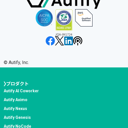
©︎ Autify, Inc.
プロダクト
Autify AI Coworker
Autify Aximo
Autify Nexus
Autify Genesis
Autify NoCode