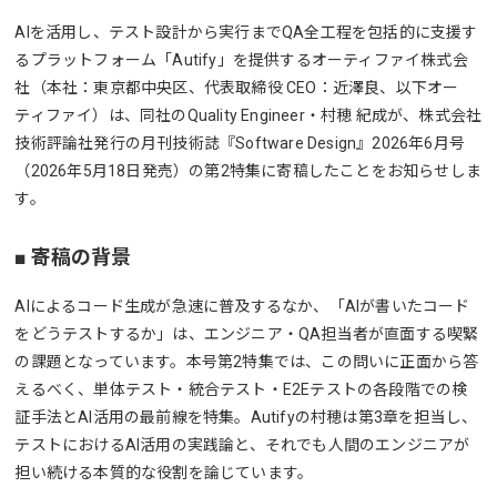
AIを活用し、テスト設計から実行までQA全工程を包括的に支援す
るプラットフォーム「Autify」を提供するオーティファイ株式会
社（本社：東京都中央区、代表取締役 CEO：近澤良、以下オー
ティファイ）は、同社のQuality Engineer・村穂 紀成が、株式会社
技術評論社発行の月刊技術誌『Software Design』2026年6月号
（2026年5月18日発売）の第2特集に寄稿したことをお知らせしま
す。
■ 寄稿の背景
AIによるコード生成が急速に普及するなか、「AIが書いたコード
をどうテストするか」は、エンジニア・QA担当者が直面する喫緊
の課題となっています。本号第2特集では、この問いに正面から答
えるべく、単体テスト・統合テスト・E2Eテストの各段階での検
証手法とAI活用の最前線を特集。Autifyの村穂は第3章を担当し、
テストにおけるAI活用の実践論と、それでも人間のエンジニアが
担い続ける本質的な役割を論じています。