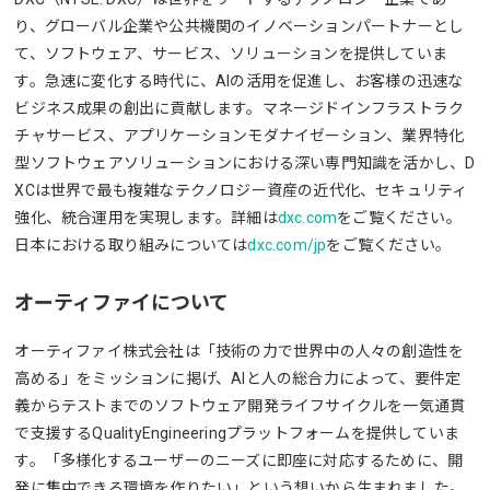
り、グローバル企業や公共機関のイノベーションパートナーとし
て、ソフトウェア、サービス、ソリューションを提供していま
す。急速に変化する時代に、AIの活用を促進し、お客様の迅速な
ビジネス成果の創出に貢献します。マネージドインフラストラク
チャサービス、アプリケーションモダナイゼーション、業界特化
型ソフトウェアソリューションにおける深い専門知識を活かし、D
XCは世界で最も複雑なテクノロジー資産の近代化、セキュリティ
強化、統合運用を実現します。詳細は
dxc.com
をご覧ください。
日本における取り組みについては
dxc.com/jp
をご覧ください。
オーティファイについて
オーティファイ株式会社は「技術の力で世界中の人々の創造性を
高める」をミッションに掲げ、AIと人の総合力によって、要件定
義からテストまでのソフトウェア開発ライフサイクルを一気通貫
で支援するQualityEngineeringプラットフォームを提供していま
す。「多様化するユーザーのニーズに即座に対応するために、開
発に集中できる環境を作りたい」という想いから生まれました。