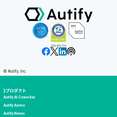
©︎ Autify, Inc.
プロダクト
Autify AI Coworker
Autify Aximo
Autify Nexus