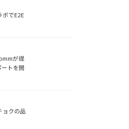
ボでE2E
ommが提
ポートを開
チョクの品