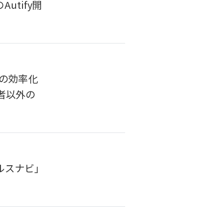
utify開
スの効率化
者以外の
ルスナビ」