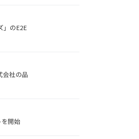
ズ」のE2E
株式会社の品
トを開始