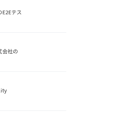
E2Eテス
式会社の
ty