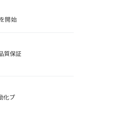
トを開始
の品質保証
動化プ